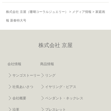
株式会社 京屋（珊瑚コーラルジュエリー）
>
メディア情報
>
家庭画
報 新春特大号
株式会社 京屋
会社情報
商品情報
サンゴストーリー
リング
社長あいさつ
イヤリング・ピアス
会社概要
ペンダント・ネックレス
沿革
ブレスレット